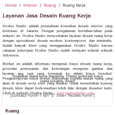
Home
/
Interior
/
Ruang
/
Ruang Kerja
Layanan Jasa Desain Ruang Kerja
Nodes Studio adalah perusahaan konsultan desain interior yang
berlokasi di Jakarta. Dengan pengalaman bertahun-tahun pada
industri ini, Nodes Studio menyediakan layanan desain ruang kerja
dengan spesialisasi desain modern, kontemporer, dan minimalis.
Sudah banyak klien yang menggunakan Nodes Studio karena
cakupan pekerjaan Nodes Studio sudah melayani seluruh wilayah
Indonesia.
Berikut ini adalah informasi mengenai biaya desain ruang kerja,
prosedur pemesanan, dan keterangan mengenai gambar dan
layanan apa saja yang termasuk ke dalam biaya tersebut.
Wujudkan ruang kerja impianmu. Hitung perkiraan biaya
Pengkategorian biaya desain didasarkan kepada luasan ruang yang
ruang kerjamu, disini!
akan di desain serta style yang disukai. Untuk menentukan konsep
desain, klien dapat berkonsultasi lebih dulu dengan desainer kami.
Lihat di website Nodes Studio :
www.nodesstudio.com
[contact-form-7 id="5" title="Nodes Form"]
Ruang