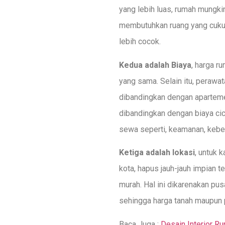
yang lebih luas, rumah mungkin
membutuhkan ruang yang cukup 
lebih cocok.
Kedua adalah Biaya
, harga r
yang sama. Selain itu, perawa
dibandingkan dengan aparteme
dibandingkan dengan biaya cici
sewa seperti, keamanan, kebersi
Ketiga adalah lokasi
, untuk 
kota, hapus jauh-jauh impian 
murah. Hal ini dikarenakan pus
sehingga harga tanah maupun p
Baca Juga :
Desain Interior R